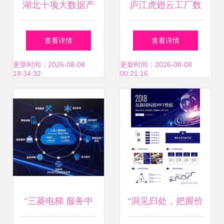
湖北十项大数据产
庐江虎翅云工厂数
业园加速推进 武
字中心 引领互联网
查看详情
查看详情
汉、宜昌、鄂州、
数据服务新篇章
更新时间：2026-08-08
更新时间：2026-08-08
19:34:32
00:21:16
孝感等多地持续发
力互联网数据服务
“三菱电梯 服务中
“洞见归处，把握价